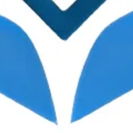
Ambulanter Pflegedienst Laurentius Cm GmbH
Pflegeunternehmen
Keine Info
Nettersheim
,
Deutschland
Nettersheim
,
Deutschland
Über diese Einrichtung
Ambulanter Pflegedienst Laurentius Cm GmbH ist ein
Pflegeanbieter in Nettersheim. Auf dieser Seite finden Sie Adresse,
Kontaktdaten und – sofern hinterlegt – Leistungen und
Bewertungen im Überblick.
Ist das Ihr Unternehmen?
Eintrag beanspruchen
Logo